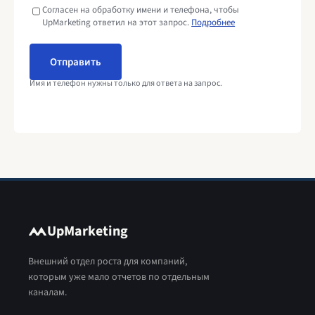
Согласен на обработку имени и телефона, чтобы
UpMarketing ответил на этот запрос.
Подробнее
Отправить
Имя и телефон нужны только для ответа на запрос.
U
p
M
a
r
k
e
t
i
n
g
Внешний отдел роста для компаний,
которым уже мало отчетов по отдельным
каналам.