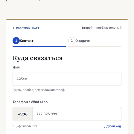
2 КОРОТКИХ ШАГА
Второй — необязательный
Контакт
О задаче
1
2
Куда связаться
Имя
Буквы, пробел, дефис или апостроф
Телефон / WhatsApp
+996
9 цифр после +996
Другой код